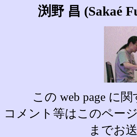
渕野 昌 (Sakaé Fu
この web page
コメント等はこのペー
までお