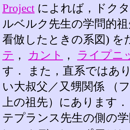
Project
によれば，ドクタ
ルベルク先生の学問的祖
看倣したときの系図) 
テ
，
カント
，
ライプニ
す． また，直系ではあ
い大叔父／又甥関係 （
上の祖先）にあります．
テプランス先生の側の学